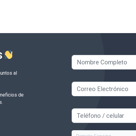
s
untos al
neficios de
s.