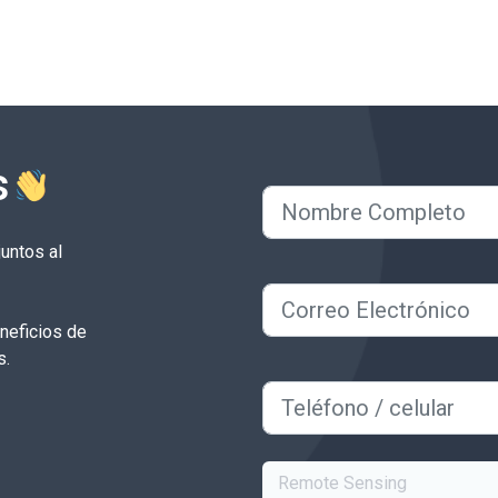
s
untos al
neficios de
s.